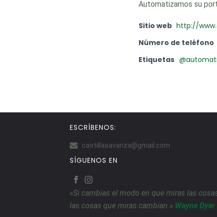
Automatizamos su por
Sitio web
http://www
Número de teléfono
Etiquetas
@automat
ESCRÍBENOS:
castillasavanza@gmail.com
SÍGUENOS EN
«Si cambias el modo en que miras las cosas
las cosas que miras cambian.»
Wayne Dyer