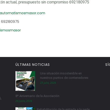
tón actual, presupuesto sin compromiso 692180975
.automatismosmasor.com
692180975
ismosmasor
ÚLTIMAS NOTICIAS
SÍ
Una situación insostenible en
nuestros puntos de contenedores
23 julio, 2026
8º Aniversario de la Asociación
,
25 junio, 2026
Rehabilitación de la entrada a la sede