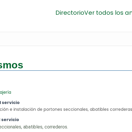
Directorio
Ver todos los a
ismos
ajería
 servicio
ión e instalación de portones seccionales, abatibles correder
 servicio
ccionales, abatibles, correderos.