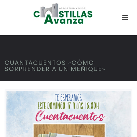
CUANTACUENTOS «CÓMO
SORPRENDER A UN MEÑIQUE»