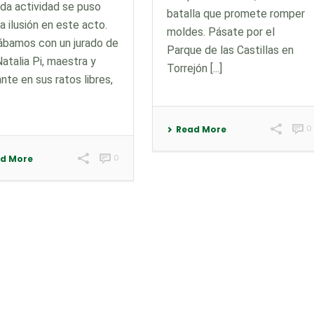
da actividad se puso
batalla que promete romper
 ilusión en este acto.
moldes. Pásate por el
ábamos con un jurado de
Parque de las Castillas en
 Natalia Pi, maestra y
Torrejón [...]
nte en sus ratos libres,
0
Read More
0
d More