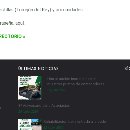
tillas (Torrejón del Rey) y proximidades.
aseña, aquí:
RECTORIO »
ÚLTIMAS NOTICIAS
SÍ
Una situación insostenible en
nuestros puntos de contenedores
23 julio, 2026
8º Aniversario de la Asociación
,
25 junio, 2026
Rehabilitación de la entrada a la sede
22 junio, 2026