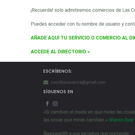
¡Recuerda! solo admitiremos comercios de Las Cas
Puedes acceder con tu nombre de usuario y contr
AÑADE AQUÍ TU SERVICIO O COMERCIO AL DI
ACCEDE AL DIRECTORIO »
ESCRÍBENOS:
castillasavanza@gmail.com
SÍGUENOS EN
«Si cambias el modo en que miras las cosas
las cosas que miras cambian.»
Wayne Dyer
Bienvenid@ a una iniciativa que pretende