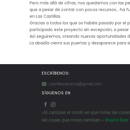
Pero más allá de cifras, nos quedamos con las p
que a pesar de contar con pocos recursos… ha fu
en Las Castillas.
Gracias a todos los que os habéis pasado por el p
participado este proyecto sin excepción, a pesar 
Así seguiremos, creando nuevas oportunidades d
La abadía cierra sus puertas y desaparece para
ESCRÍBENOS:
castillasavanza@gmail.com
SÍGUENOS EN
«Si cambias el modo en que miras las cosas
las cosas que miras cambian.»
Wayne Dyer