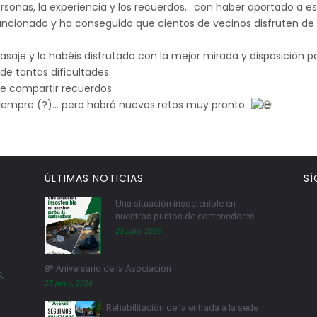
ersonas, la experiencia y los recuerdos… con haber aportado a 
ncionado y ha conseguido que cientos de vecinos disfruten de a
asaje y lo habéis disfrutado con la mejor mirada y disposición p
de tantas dificultades.
e compartir recuerdos.
 siempre (?)… pero habrá nuevos retos muy pronto…
ÚLTIMAS NOTICIAS
SÍ
Una situación insostenible en
nuestros puntos de contenedores
23 julio, 2026
8º Aniversario de la Asociación
,
25 junio, 2026
Rehabilitación de la entrada a la sede