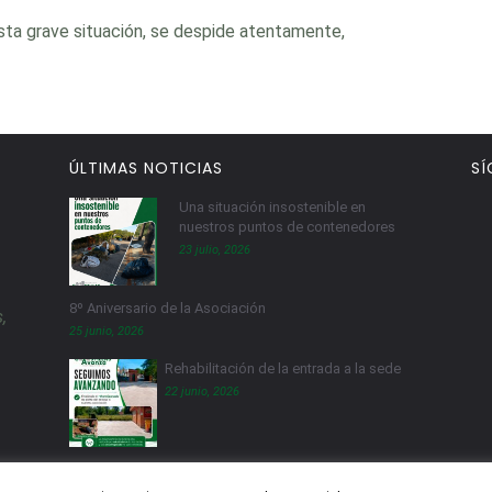
esta grave situación, se despide atentamente,
ÚLTIMAS NOTICIAS
SÍ
Una situación insostenible en
nuestros puntos de contenedores
23 julio, 2026
8º Aniversario de la Asociación
,
25 junio, 2026
Rehabilitación de la entrada a la sede
22 junio, 2026