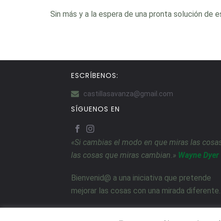
Sin más y a la espera de una pronta solución de 
ESCRÍBENOS:
castillasavanza@gmail.com
SÍGUENOS EN
«Si cambias el modo en que miras las cosas
las cosas que miras cambian.»
Wayne Dyer
Bienvenid@ a una iniciativa que pretende
mejorar las cosas con una mirada diferente.