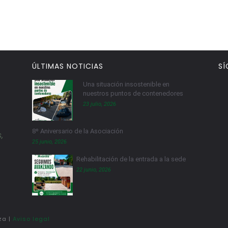
ÚLTIMAS NOTICIAS
SÍ
Una situación insostenible en
nuestros puntos de contenedores
23 julio, 2026
8º Aniversario de la Asociación
,
25 junio, 2026
Rehabilitación de la entrada a la sede
22 junio, 2026
za |
Aviso legal