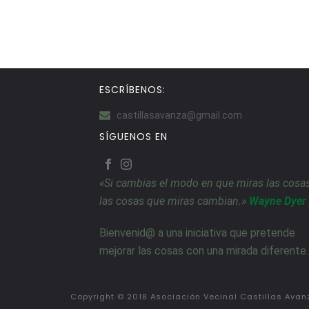
ESCRÍBENOS:
castillasavanza@gmail.com
SÍGUENOS EN
«Si cambias el modo en que miras las cosas
las cosas que miras cambian.»
Wayne Dyer
Bienvenid@ a una iniciativa que pretende
mejorar las cosas con una mirada diferente.
Copyright © 2018 Asociación Vecinal Castillas Avan