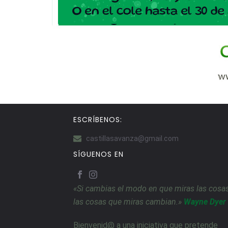
ESCRÍBENOS:
castillasavanza@gmail.com
SÍGUENOS EN
«Si cambias el modo en que miras las cosas
las cosas que miras cambian.»
Wayne Dyer
Bienvenid@ a una iniciativa que pretende