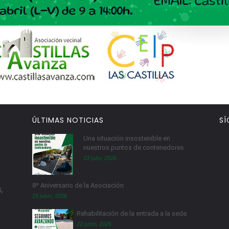
ÚLTIMAS NOTICIAS
SÍ
Una situación insostenible en
nuestros puntos de contenedores
23 julio, 2026
8º Aniversario de la Asociación
,
25 junio, 2026
Rehabilitación de la entrada a la sede
22 junio, 2026