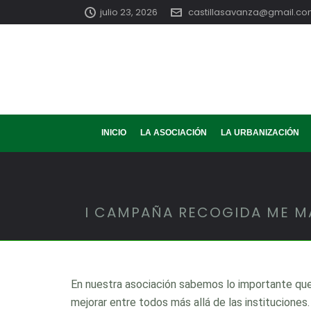
julio 23, 2026
castillasavanza@gmail.c
INICIO
LA ASOCIACIÓN
LA URBANIZACIÓN
I CAMPAÑA RECOGIDA ME MA
En nuestra asociación sabemos lo importante qu
mejorar entre todos más allá de las institucione