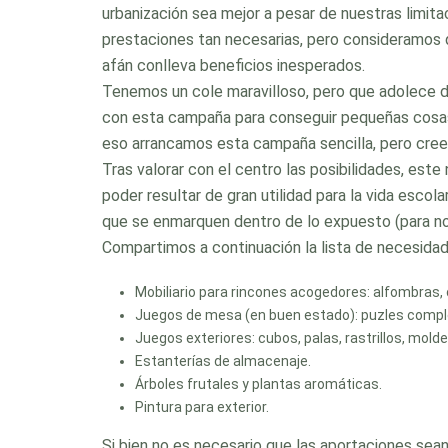
urbanización sea mejor a pesar de nuestras limita
prestaciones tan necesarias, pero consideramos 
afán conlleva beneficios inesperados.
Tenemos un cole maravilloso, pero que adolece d
con esta campaña para conseguir pequeñas cosas 
eso arrancamos esta campaña sencilla, pero cre
Tras valorar con el centro las posibilidades, es
poder resultar de gran utilidad para la vida esco
que se enmarquen dentro de lo expuesto (para no 
Compartimos a continuación la lista de necesidad
Mobiliario para rincones acogedores: alfombras, c
Juegos de mesa (en buen estado): puzles comple
Juegos exteriores: cubos, palas, rastrillos, mold
Estanterías de almacenaje.
Árboles frutales y plantas aromáticas.
Pintura para exterior.
Si bien no es necesario que las aportaciones sea